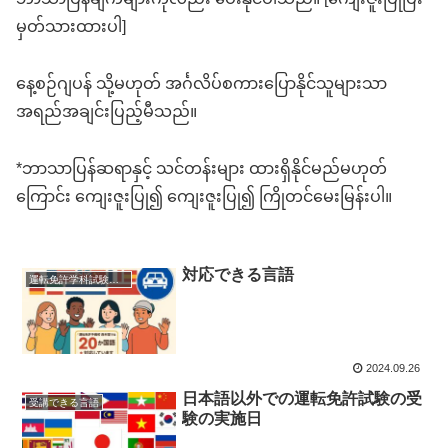
မှတ်သားထားပါ]
နေ့စဉ်ဂျပန် သို့မဟုတ် အင်္ဂလိပ်စကားပြောနိုင်သူများသာ
အရည်အချင်းပြည့်မီသည်။
*ဘာသာပြန်ဆရာနှင့် သင်တန်းများ ထားရှိနိုင်မည်မဟုတ်
ကြောင်း ကျေးဇူးပြု၍ ကျေးဇူးပြု၍ ကြိုတင်မေးမြန်းပါ။
対応できる言語
運転免許学科試験対応言語
2024.09.26
日本語以外での運転免許試験の受
受講できる言語
験の実施日