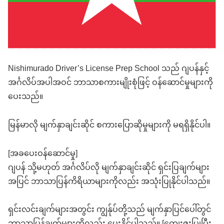
Nishimurado Driver’s License Prep School သည် ဂျပန်နှင့်
အင်္ဂလိပ်အပါအဝင် ဘာသာစကားမျိုးစုံဖြင့် ဝန်ဆောင်မှုများကို
ပေးသည်။
မြန်မာလို မျက်နှာချင်းဆိုင် စကားပြောဆိုမှုများကို မရရှိနိုင်ပါ။
[အခပေးဝန်ဆောင်မှု]
ဂျပန် သို့မဟုတ် အင်္ဂလိပ်လို မျက်နှာချင်းဆိုင် ရှင်းပြချက်များ
အပြင် ဘာသာပြန်ကိရိယာများကိုလည်း အသုံးပြုနိုင်ပါသည်။
ရှင်းလင်းချက်များအတွင်း ကျွန်ုပ်တို့သည် မျက်နှာပြင်ပေါ်တွင်
ဘာသာပြန်ချက်များကိုလည်း ပေးနိုင်ပါသည်။ [ကျေးဇူးပြုပြီး