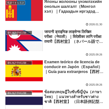
Японы жолооны үнэмлэхийн
受講できる言語
онолын шалгалт（Монгол
хэл）｜Гадаадын иргэдэд
зориулсан гарын авлага【西
村堂】 （日本語併記型） モンゴ
2026.01.30
ル語で受験する運転免許学科試験
｜外国人向け対策まとめ【西村
जापानी ड्राइभिङ लाइसेन्स लिखित
運転免許学科試験対応言語
堂】
परीक्षा（नेपाली）｜विदेशीका लागि परीक्षा
तयारी【西村堂】（ネパール語で受
験する運転免許学科試験｜外国人
向け対策まとめ【西村堂】）
2025.09.26
Examen teórico de licencia de
運転免許学科試験対応言語
conducir en Japón（Español）
｜Guía para extranjeros【西村
堂】 （日本語併記型） スペイン
語で受験する運転免許学科試験｜
2025.09.26
外国人向け対策まとめ【西村堂】
ข้อสอบทฤษฎีใบขับขี่ญี่ปุ่น（ภาษา
運転免許学科試験対応言語
ไทย）｜แนวทางสำหรับชาวต่าง
ชาติ【西村堂】 （日本語併記型）
タイ語で受験する運転免許学科試