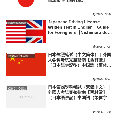
2025.09.26
Japanese Driving License
受講できる言語
Written Test in English｜Guide
for Foreigners【Nishimura-do】
（日本語併記型）英語で受験する
運転免許学科試験｜外国人向け対
2025.07.08
策まとめ【西村堂】
日本驾照笔试（中文简体）｜外国
運転免許学科試験対応言語
人学科考试完整指南【西村堂】
（日本語併記型）中国語（簡体
字）で受験する運転免許学科試験
｜外国人向け対策まとめ【西村
2025.09.24
堂】
日本駕照學科考試（繁體中文）｜
受講できる言語
外國人考試完整指南【西村堂】
（日本語併記）中国語（繁体字）
で受験する運転免許学科試験｜外
国人向け対策まとめ【西村堂】
2026.01.30