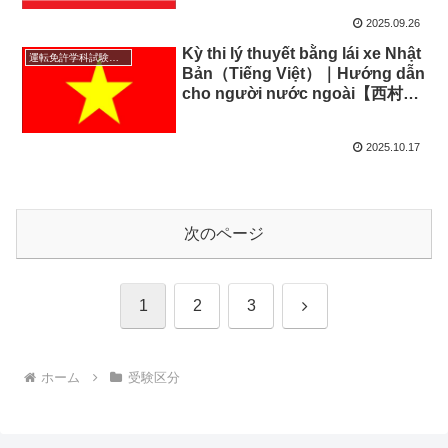
験｜外国人向け対策まとめ【西村
2025.09.26
堂】
Kỳ thi lý thuyết bằng lái xe Nhật
運転免許学科試験対応言語
Bản（Tiếng Việt）｜Hướng dẫn
cho người nước ngoài【西村
堂】 （日本語併記型） ベトナム
語で受験する運転免許学科試験｜
2025.10.17
外国人向け対策まとめ【西村堂】
次のページ
次
1
2
3
へ
ホーム
受験区分