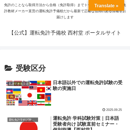
免許のことなら取得方法から合格（免許取得）までトータルサポート。運転免
Translate »
許教材メーカー直営の運転免許予備校だから最新で正確な信用のある情報をお
届けします
【公式】運転免許予備校 西村堂 ポータルサイト
受験区分
日本語以外での運転免許試験の受
受講できる言語
験の実施日
2025.09.25
運転免許 学科試験対策｜日本語
運転免許学科試験対応言語
受験者向け 試験直前セミナー・
個別指導【西村堂】