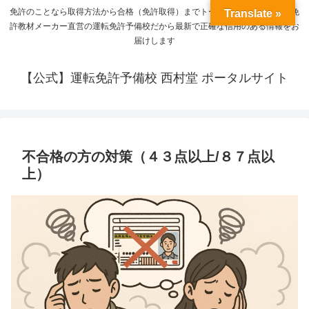
免許のことなら取得方法から合格（免許取得）までトータルサポート。運転免
Translate »
許教材メーカー直営の運転免許予備校だから最新で正確な信用のある情報をお
届けします
【公式】運転免許予備校 西村堂 ポータルサイト
不合格の方の対策（４３点以上/８７点以
上）