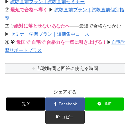
▶
試験直前プラン｜試験直前セミナー
②
最短で合格へ導く
▶
試験直前プラン｜試験直前個別指
導
③ ✨
絶対に落とせないあなたへ
――最短で合格をつかむ
▶
セミナー学習プラン｜短期集中コース
④ 💖
母国で 自宅で 合格力を一気に引き上げる！
▶
自宅学
習サポートプラス
試験時間と回答に使える時間
シェアする
X
Facebook
LINE
コピー