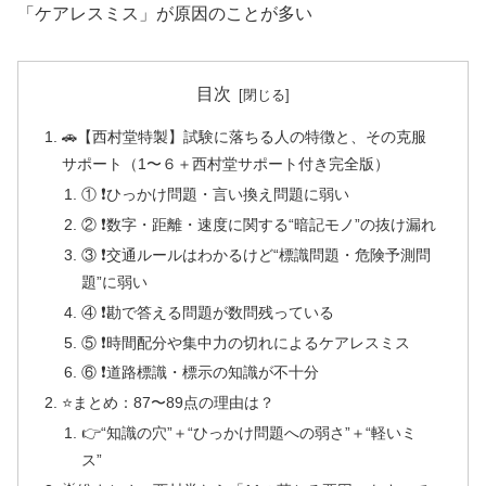
「ケアレスミス」が原因のことが多い
目次
🚗【西村堂特製】試験に落ちる人の特徴と、その克服
サポート（1〜６＋西村堂サポート付き完全版）
① ❗ひっかけ問題・言い換え問題に弱い
② ❗数字・距離・速度に関する“暗記モノ”の抜け漏れ
③ ❗交通ルールはわかるけど“標識問題・危険予測問
題”に弱い
④ ❗勘で答える問題が数問残っている
⑤ ❗時間配分や集中力の切れによるケアレスミス
⑥ ❗道路標識・標示の知識が不十分
⭐まとめ：87〜89点の理由は？
👉“知識の穴”＋“ひっかけ問題への弱さ”＋“軽いミ
ス”