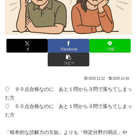
X
Facebook
LINE
コピー
2025.12.12
2025.12.16
◇ ９０点合格なのに あと１問から３問で落ちてしまっ
た方
◇ ５０点合格なのに あと１問から３問で落ちてしまっ
た方
「根本的な読解力の欠如」よりも「特定分野の弱点」や